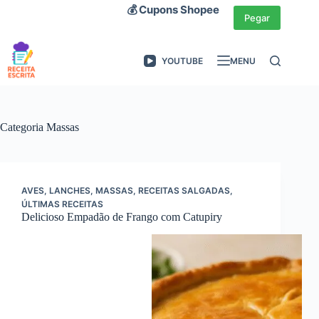
Pular
💰 Cupons Shopee
para
Pegar
o
conteúdo
YOUTUBE
MENU
Categoria
Massas
AVES
,
LANCHES
,
MASSAS
,
RECEITAS SALGADAS
,
ÚLTIMAS RECEITAS
Delicioso Empadão de Frango com Catupiry