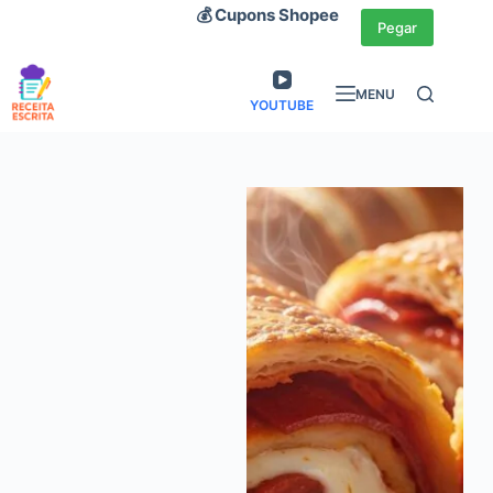
Pular
💰 Cupons Shopee
Pegar
para
o
MENU
conteúdo
YOUTUBE