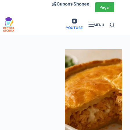
Pular
💰 Cupons Shopee
Pegar
para
o
MENU
conteúdo
YOUTUBE