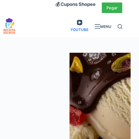
Pular
💰 Cupons Shopee
Pegar
para
o
MENU
conteúdo
YOUTUBE