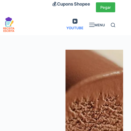
Pular
💰 Cupons Shopee
Pegar
para
o
MENU
conteúdo
YOUTUBE