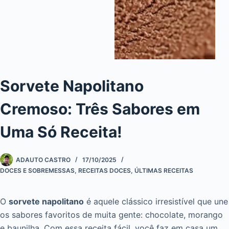
Sorvete Napolitano
Cremoso: Três Sabores em
Uma Só Receita!
ADAUTO CASTRO
17/10/2025
DOCES E SOBREMESSAS
,
RECEITAS DOCES
,
ÚLTIMAS RECEITAS
O
sorvete napolitano
é aquele clássico irresistível que une
os sabores favoritos de muita gente: chocolate, morango
e baunilha. Com essa receita fácil, você faz em casa um