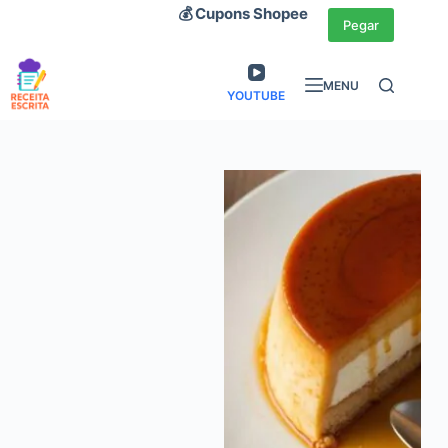
Pular
💰 Cupons Shopee
Pegar
para
o
MENU
conteúdo
YOUTUBE