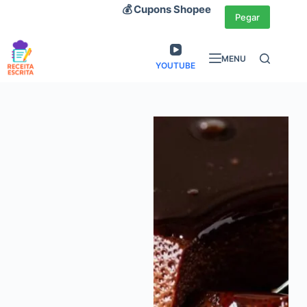
Pular
💰 Cupons Shopee
Pegar
para
o
MENU
conteúdo
YOUTUBE