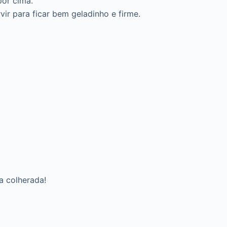
por cima.
ir para ficar bem geladinho e firme.
a colherada!