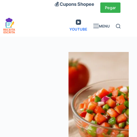
Pular
💰 Cupons Shopee
Pegar
para
o
MENU
conteúdo
YOUTUBE