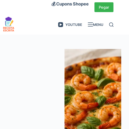
Pular
💰 Cupons Shopee
Pegar
para
o
YOUTUBE
MENU
conteúdo