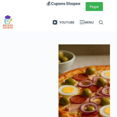
Pular
💰 Cupons Shopee
Pegar
para
o
YOUTUBE
MENU
conteúdo