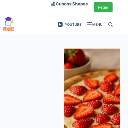
Pular
💰 Cupons Shopee
Pegar
para
o
YOUTUBE
MENU
conteúdo